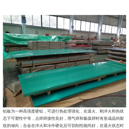
铝板为一种高强度硬铝，可进行热处理强化，在退火、刚淬火和热状
态下可塑性中等，点焊焊接性良好，用气焊和氩弧焊时有形成晶间裂
纹的倾向；合金在淬火和冷作硬化后可切削性能尚好，在退火状态时