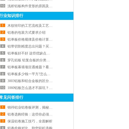
浅析铝板构件变形的原因及矫正方法
行业知识排行
木纹转印的工艺流程及工艺工艺介绍
铝卷的包装方式要求介绍
铝单板价格规律及价格计算方法！
铝带切割精度总出问题？买铝带先看材质和公差控制
铝单板好不好 这些优缺点和价格你要知道
穿孔铝板 铝复合板的分类及分类，你值得拥有！！
铝单板幕墙项目遇难题？看我们如何用轻质美观铝单板轻松解决
铝单板多少钱一平方?怎么选才不踩坑
3003铝板和铝合金板的区分有哪些！
1060铝板怎么选才不踩坑？八年材料商教你避雷
常见问答排行
锦祎铝业铝卷板评测，揭秘不同类型铝材的优劣
铝卷选购经验：这些你必须知道！
保温铝卷施工技巧，全面解析
铝卷价格对比，助您轻松选购