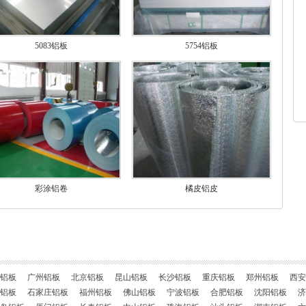
5083铝板
5754铝板
彩涂铝卷
橘皮铝皮
铝板
广州铝板
北京铝板
昆山铝板
长沙铝板
重庆铝板
郑州铝板
西安
铝板
石家庄铝板
福州铝板
佛山铝板
宁波铝板
合肥铝板
沈阳铝板
济