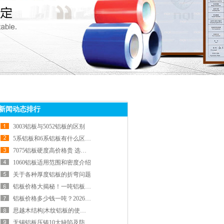
新闻动态排行
3003铝板与5052铝板的区别
5系铝板和6系铝板有什么区别？
7075铝板硬度高价格贵 选购前先看懂这几点
1060铝板适用范围和密度介绍
关于各种厚度铝板的折弯问题
铝板价格大揭秘！一吨铝板多少钱？特点和价格对比一网打尽
铝板价格多少钱一吨？2026年4月最新行情
思越木结构|木纹铝板的使用心得和注意事项
无锡铝板压铸10大缺陷及防治方法