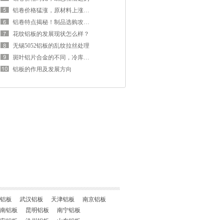
铝卷价格猛涨，原材料上涨推动
铝卷特点揭秘！制品选购攻略来袭
花纹铝板的发展现状怎么样？
无锡5052铝板的乱纹拉丝处理
斑叶铝片合金的不同，冷库地板设计方面
铝板的作用及发展方向
铝板
武汉铝板
天津铝板
南京铝板
南铝板
昆明铝板
南宁铝板