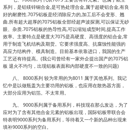
系列，是铝镁锌铜合金,是可热处理合金,属于超硬铝合金,有良
好的耐磨性.7075铝板是经消除应力的,加工后不会变形、翘
曲.所有超大超厚的7075铝板全部经超声波探测,可以保证无砂
眼、杂质.7075铝板的热导性高,可以缩短成型时间,提高工作
效率。主要特点是硬度大7075是高硬度、高强度的铝合金,常
用于制造飞机结构及期货。它要求强度高、抗腐蚀性能强的
高应力结构件、模具制造。目前基本依靠进口，我国的生产
工艺还有待提高。(我公司曾经有一家外企提出国产的7075铝
板 退火不均匀，出现铝板表面和内部硬度不一致的问题)
八、 8000系列 较为常用的为8011 属于其他系列。我记
忆中是以做瓶盖为主要功用的铝板，也应用在散热器方面，
大部分应用为铝箔。不太常用。
九、 9000系列属于备用系列，科技现在那么发达，为了
应对为了含有其他合金元素的铝板出现，国际铝板带联合会
特表明9000系列为备用系列，等待着又一个新的品种出现来
填补9000系列的空白。