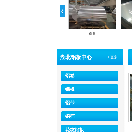
电厂管道保温铝卷
铝卷
湖北铝板中心
+ 更多
铝卷
铝板
铝带
铝箔
花纹铝板