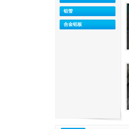
铝管
合金铝板