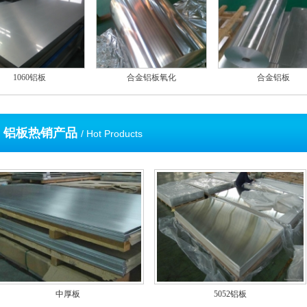
1060铝板
合金铝板氧化
合金铝板
铝板热销产品
/ Hot Products
中厚板
5052铝板