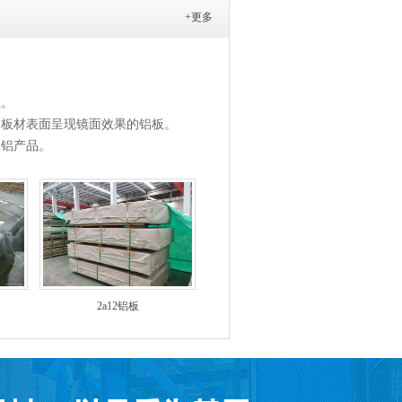
+更多
程。
使板材表面呈现镜面效果的铝板。
的铝产品。
2a12铝板