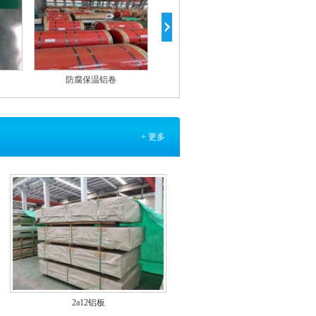
防腐保温铝卷
1060铝卷
+ 更多
2a12铝板