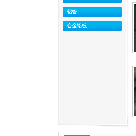
铝管
合金铝板