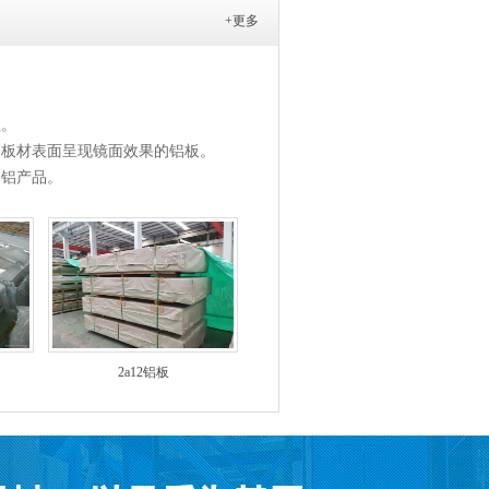
+更多
程。
使板材表面呈现镜面效果的铝板。
的铝产品。
2a12铝板