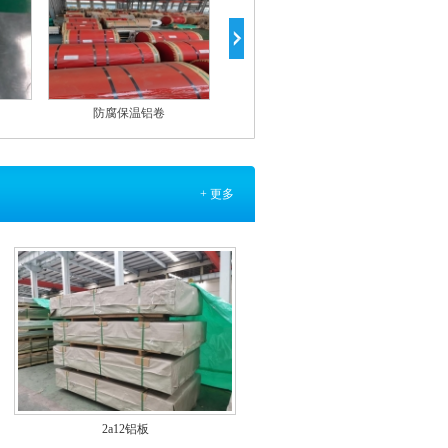
防腐保温铝卷
1060铝卷
+ 更多
2a12铝板