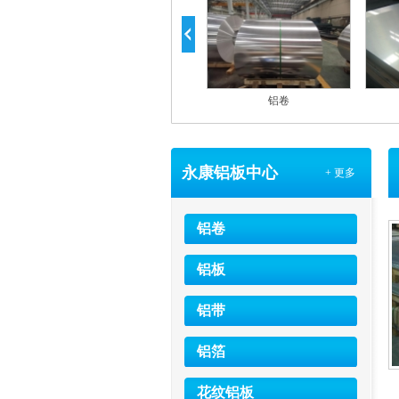
电厂管道保温铝卷
铝卷
永康铝板中心
+ 更多
铝卷
铝板
铝带
铝箔
花纹铝板