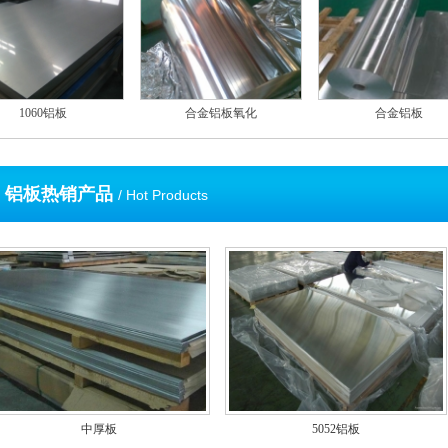
1060铝板
合金铝板氧化
合金铝板
铝板热销产品
/ Hot Products
中厚板
5052铝板