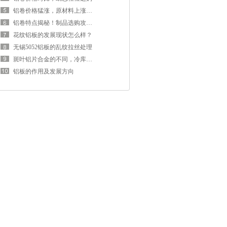
铝卷价格猛涨，原材料上涨推动
铝卷特点揭秘！制品选购攻略来袭
花纹铝板的发展现状怎么样？
无锡5052铝板的乱纹拉丝处理
斑叶铝片合金的不同，冷库地板设计方面
铝板的作用及发展方向