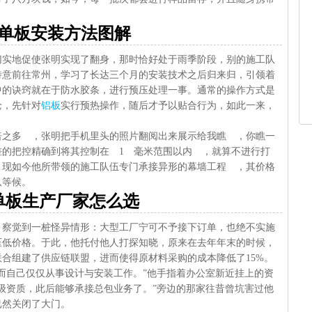
单板安装方法图解
，切实地促使张明实现了翻身，那时恰好处于雨季阶段，别的施工队
特意前往常州，学习了长达三个月的安装技术之后归来归，引领着
中的诀窍就在于防水胶条，进行预压处理一事。通常的操作方式是
枪，先针对
铝板
实行预热操作，随后才予以贴合行为，如此一来，
。
倍之多 ，张明把手机里头的照片翻阅出来展示给我瞧 ，你瞧一
差的把控精确到将其控制在 1 毫米范围以内 ，就算不进行打
，现如今他所带领的施工队伍专门承接异形的幕墙工程 ，其价格
队等候。
单板生产厂家怎么选
，察觉到一桩怪异情形：大型工厂宁可不予接下订单，也绝不实施
压低价格。于此，他托付他人打探知晓，原来在去年年末的时候，
合组建了供应链联盟，进而使得原材料采购的成本降低了15%。
而自己仅仅从事设计与安装工作。”他手指着办公室新近挂上的资
级资质，此后能够承接总包业务了。”旁边的那家往昔曾坑害过他
已然关闭了大门。