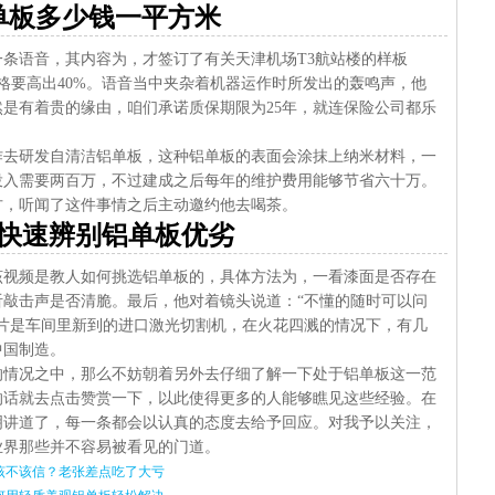
单板多少钱一平方米
条语音，其内容为，才签订了有关天津机场T3航站楼的样板
价格要高出40%。语音当中夹杂着机器运作时所发出的轰鸣声，他
是有着贵的缘由，咱们承诺质保期限为25年，就连保险公司都乐
作去研发自清洁铝单板，这种铝单板的表面会涂抹上纳米材料，一
投入需要两百万，不过建成之后每年的维护费用能够节省六十万。
方，听闻了这件事情之后主动邀约他去喝茶。
快速辨别铝单板优劣
该视频是教人如何挑选铝单板的，具体方法为，一看漆面是否存在
敲击声是否清脆。最后，他对着镜头说道：“不懂的随时可以问
片是车间里新到的进口激光切割机，在火花四溅的情况下，有几
中国制造。
的情况之中，那么不妨朝着另外去仔细了解一下处于铝单板这一范
的话就去点击赞赏一下，以此使得更多的人能够瞧见这些经验。在
明讲道了，每一条都会以认真的态度去给予回应。对我予以关注，
业界那些并不容易被看见的门道。
该不该信？老张差点吃了大亏