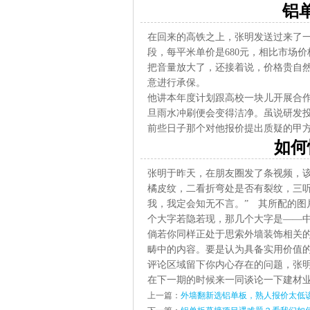
铝
在回来的高铁之上，张明发送过来了一
段，每平米单价是680元，相比市场
把音量放大了，还接着说，价格贵自然
意进行承保。
他讲本年度计划跟高校一块儿开展合
旦雨水冲刷便会变得洁净。虽说研发
前些日子那个对他报价提出质疑的甲
如何
张明于昨天，在朋友圈发了条视频，
橘皮纹，二看折弯处是否有裂纹，三听
我，我定会知无不言。” 其所配的图
个大字若隐若现，那几个大字是——
倘若你同样正处于思索外墙装饰相关
畴中的内容。要是认为具备实用价值
评论区域留下你内心存在的问题，张
在下一期的时候来一同谈论一下建材
上一篇：
外墙翻新选铝单板，熟人报价太低