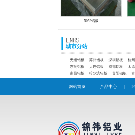
5052铝板
城市分站
无锡铝板
苏州铝板
深圳铝板
杭州
东莞铝板
大连铝板
成都铝板
太原
南昌铝板
哈尔滨铝板
贵阳铝板
青
网站首页
|
产品中心
|