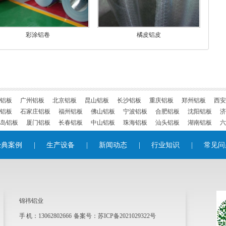
彩涂铝卷
橘皮铝皮
铝板
广州铝板
北京铝板
昆山铝板
长沙铝板
重庆铝板
郑州铝板
西安
铝板
石家庄铝板
福州铝板
佛山铝板
宁波铝板
合肥铝板
沈阳铝板
济
岛铝板
厦门铝板
长春铝板
中山铝板
珠海铝板
汕头铝板
湖南铝板
六
经典案例
|
生产设备
|
新闻动态
|
行业知识
|
常见问
锦祎铝业
手 机：13062802666 备案号：
苏ICP备2021029322号