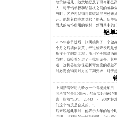
地承接活儿，随意地提及了现今那些
人，对于铝单板和铝塑板之间的差异
当时，客户向我询问氟碳涂层与粉末
开。他带着自嘲意味摇了摇头。铝单
而成的装饰所用的板材，然而其中的
铝单
2025年春节过后，张明接到了一个
个月之后墙体发黄，经过检查发现是
价接手了翻新工程，所用的全部是西
当时，我咬着牙进了一批新设备。其
道，这机器能够保证折弯角度的误差不
时必定会询问对方的工期要求，对于
上周陪着张明去验收一个售楼处项目
同所签的是3.0毫米，然而实际抽检的
告，指着“GB/T 23443 - 20
们这个情况是合规的。”。
后来说起此事时，他表示去年的这个
监理，以相同的手段欺骗过，为此赔