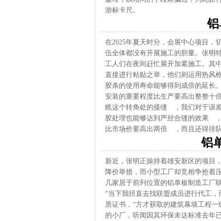
游标卡尺。
铝
在2025年夏天时分，会展中心项目
伍全体都没有开展施工的胆量。张明
工人们在夜间赶忙展开加紧施工。其
直接进行粘贴之举，他们则运用热风
胶条的使用寿命能够得到成倍的延长
安装的重要程度比生产要高出整整十
瞧这个转角处的接缝 ，我们对于误
胶处理也能够达到严丝合缝的效果 
比市场价要高出两倍 ，而且还得排
铝
新近，张明正操持着雄安新区的项目
降价举措，而小型工厂却竞相争抢着
几家居于前列位置的铝单板制造工厂联
“当下我径直去找联盟成员进行代工，
质证书，“方才获取的建筑幕墙工程一
的小厂，听闻因其环保未达标准去年