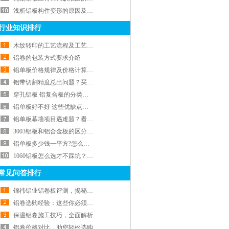
浅析铝板构件变形的原因及矫正方法
行业知识排行
木纹转印的工艺流程及工艺工艺介绍
铝卷的包装方式要求介绍
铝单板价格规律及价格计算方法！
铝带切割精度总出问题？买铝带先看材质和公差控制
穿孔铝板 铝复合板的分类及分类，你值得拥有！！
铝单板好不好 这些优缺点和价格你要知道
铝单板幕墙项目遇难题？看我们如何用轻质美观铝单板轻松解决
3003铝板和铝合金板的区分有哪些！
铝单板多少钱一平方?怎么选才不踩坑
1060铝板怎么选才不踩坑？八年材料商教你避雷
常见问答排行
锦祎铝业铝卷板评测，揭秘不同类型铝材的优劣
铝卷选购经验：这些你必须知道！
保温铝卷施工技巧，全面解析
铝卷价格对比，助您轻松选购