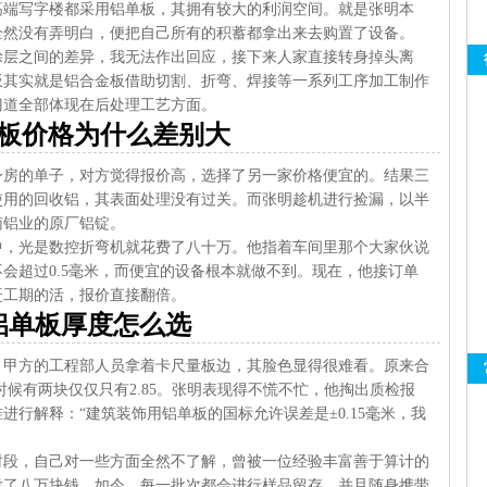
高端写字楼都采用铝单板，其拥有较大的利润空间。就是张明本
全然没有弄明白，便把自己所有的积蓄都拿出来去购置了设备。
涂层之间的差异，我无法作出回应，接下来人家直接转身掉头离
板其实就是铝合金板借助切割、折弯、焊接等一系列工序加工制作
门道全部体现在后处理工艺方面。
板价格为什么差别大
健身房的单子，对方觉得报价高，选择了另一家价格便宜的。结果三
使用的回收铝，其表面处理没有过关。而张明趁机进行捡漏，以半
南铝业的原厂铝锭。
中，光是数控折弯机就花费了八十万。他指着车间里那个大家伙说
会超过0.5毫米，而便宜的设备根本就做不到。现在，他接订单
赶工期的活，报价直接翻倍。
铝单板厚度怎么选
，甲方的工程部人员拿着卡尺量板边，其脸色显得很难看。原来合
时候有两块仅仅只有2.85。张明表现得不慌不忙，他掏出质检报
09”标准进行解释：“建筑装饰用铝单板的国标允许误差是±0.15毫米，我
时段，自己对一些方面全然不了解，曾被一位经验丰富善于算计的
付了八万块钱，如今，每一批次都会进行样品留存，并且随身携带