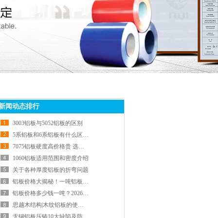
新闻动态排行
3003铝板与5052铝板的区别
5系铝板和6系铝板有什么区别？
7075铝板硬度高价格贵 选购前先看懂这几点
1060铝板适用范围和密度介绍
关于各种厚度铝板的折弯问题
铝板价格大揭秘！一吨铝板多少钱？特点和价格对比一网打尽
铝板价格多少钱一吨？2026年4月最新行情
思越木结构|木纹铝板的使用心得和注意事项
无锡铝板压铸10大缺陷及防治方法