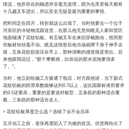
情况，他所存在的顾虑并非毫无道理，因为仓库里每天都有
十几趟叉车进出，所以安全无疑是最为重要的事情。
把时间定在四月，转折就这么出现了。当时他要去一个位于
河东区的冷链物流园送货，在那儿他无意间瞧见人家卸货区
地面铺满了花纹铝板。有五轴叉车在来回穿梭跑动，然而那
些板材却丝毫不动。瞧见这情形后他当场就蹲下身子伸手去
摸，五条花纹筋按压在手上，那种清晰的感觉很是突出。后
来他跟我说过，“那个摩擦感，比你说的那水泥地要强多
了。”。
当时，他立刻给施工方拨通了电话，对方跟他讲，当下新式
花纹铝板的防滑系数能够达到0.7以上，这比国家标准所要求
的0.5还要高，重要的是要选对板型，五条筋的那种适合重
载，三条筋的那种适合走人。
> 花纹铝板厚度怎么选？选错了会不会压坏
五月动工之前，老张再度陷入了为难的状况。供货商给出了