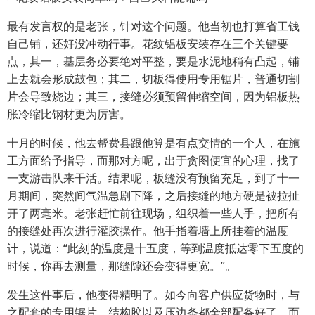
最有发言权的是老张，针对这个问题。他当初也打算省工钱
自己铺，还好没冲动行事。花纹铝板安装存在三个关键要
点，其一，基层务必要绝对平整，要是水泥地稍有凸起，铺
上去就会形成鼓包；其二，切板得使用专用锯片，普通切割
片会导致烧边；其三，接缝必须预留伸缩空间，因为铝板热
胀冷缩比钢材更为厉害。
十月的时候，他去帮费县跟他算是有点交情的一个人，在施
工方面给予指导，而那对方呢，出于贪图便宜的心理，找了
一支游击队来干活。结果呢，板缝没有预留充足，到了十一
月期间，突然间气温急剧下降，之后接缝的地方硬是被拉扯
开了两毫米。老张赶忙前往现场，组织着一些人手，把所有
的接缝处再次进行灌胶操作。他手指着墙上所挂着的温度
计，说道：“此刻的温度是十五度，等到温度抵达零下五度的
时候，你再去测量，那缝隙还会变得更宽。”。
发生这件事后，他变得精明了。如今向客户供应货物时，与
之配套的专用锯片、结构胶以及压边条都全部配备好了，而