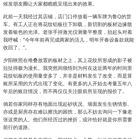
候发朋友圈让大家都瞧瞧呈现出来的效果。
此前一天我经过其店铺，店门口停放着一辆车牌为鲁Q的货
车。有工人正在将花纹铝板往下卸载，新切割的板材边缘散
发着银色的光泽。老张手持激光仪测量平整度，抬起头对着
我呼喊：“今年年前再完成两家的活儿，明年开春设备款就能
收回了。”。
夕阳映照在堆叠放置的板材之上，其上花纹所形成的影子被
拉扯得极为漫长。我突然间领悟到为何在这近两年的时间里
花纹铝板的使用量变多了，并非是材料发生了改变，而是算
账所采用的方式出现了变化。有更多的人开始去考量五年八
年后的账目情况，而不再仅仅关注眼前所呈现的报价了。
倘若你家同样存有地面出现起砂状况、墙面发生生锈情形、
亦或是厨房存在难以擦洗的困扰，那么不妨去询问一下像老
张这类的人。他们所经历过的挫折，或许恰好就是你所需要
前行的道路。