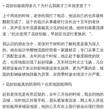
> 花纹
铝板
能用多久？为什么我家才三年就变形了？
上个周末的时候，老张给我打了电话，他说自己的仓库最终
翻新完成了。这个在临沂从事建材行业长达十五年的老伙
计，其声音当中流露着极其少见的轻松感。他特别着重强调
道：“此次使用了
花纹铝板
，早就应当进行更换的。”。
我认识的朋友当中，老张对于材料的了解程度是最为深入
的。他在临沂华耀物流园经营着一家建材店，专门从事工业
厂房配套业务。去年的这个时候，他正处于极度困扰的状
态，仓库地面出现了起砂现象，叉车经过时尘土飞扬，几台
精密设备由于灰尘的影响接连发生故障。更为严重的是，墙
面的彩钢板锈蚀得极为厉害，在雨季时渗水情况十分严重。
>
花纹铝板
真的防滑吗？仓库地面能用吗
起初老张也是有所迟疑的，去年三月份的时候，我去到他的
店铺，当时他正对着手机，眉头紧皱着说道，网上有人讲花
纹铝板用来铺设地面，他担心叉车在上面行驶会出现打滑的