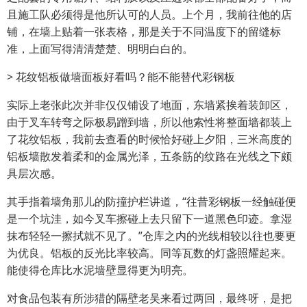
且施工队必须得是他所认可的人员。上个月，我前往他的店
铺，在墙上贴着一张表格，那是关于不同温度下的留缝标
准，上面写得清清楚楚、明明白白的。
> 花纹铝板做墙面板好看吗？能不能替代彩钢板
实际上老张此次并非仅仅铺设了地面，东墙紧挨着装卸区，
由于叉车转弯之际极易蹭到墙，所以他索性将整面墙都装上
了花纹铝板，我前去查看的时候恰好碰上夕阳，三米高度的
铝板墙散发着柔和的金属光泽，五条筋的纹路在光线之下颇
具层次感。
其手指着墙角那儿的防撞护栏讲道，“往昔彩钢板一经触碰便
是一个坑洼，如今叉车擦碰上去只留下一道黑色印迹。拿湿
抹布轻轻一擦拭就不见了。”仓库之内的光线相较以往也要更
为优良。铝板的反光比率较高。同等瓦数的灯盏照耀起来。
能使得仓库比水泥墙壁显得更为明亮。
对食品包装有所涉猎的隔壁老吴来看过两回，最终呀，是把