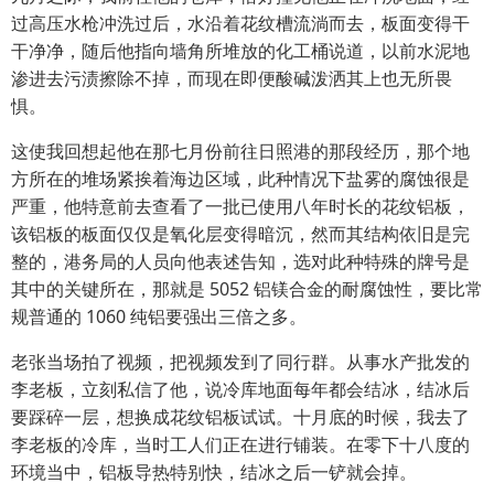
过高压水枪冲洗过后，水沿着花纹槽流淌而去，板面变得干
干净净，随后他指向墙角所堆放的化工桶说道，以前水泥地
渗进去污渍擦除不掉，而现在即便酸碱泼洒其上也无所畏
惧。
这使我回想起他在那七月份前往日照港的那段经历，那个地
方所在的堆场紧挨着海边区域，此种情况下盐雾的腐蚀很是
严重，他特意前去查看了一批已使用八年时长的花纹铝板，
该铝板的板面仅仅是氧化层变得暗沉，然而其结构依旧是完
整的，港务局的人员向他表述告知，选对此种特殊的牌号是
其中的关键所在，那就是 5052 铝镁合金的耐腐蚀性，要比常
规普通的 1060 纯铝要强出三倍之多。
老张当场拍了视频，把视频发到了同行群。从事水产批发的
李老板，立刻私信了他，说冷库地面每年都会结冰，结冰后
要踩碎一层，想换成花纹铝板试试。十月底的时候，我去了
李老板的冷库，当时工人们正在进行铺装。在零下十八度的
环境当中，铝板导热特别快，结冰之后一铲就会掉。