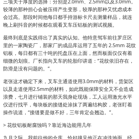
三项关于厚度的选择：分别是2.0mm、2.5mm以及3.0mm。
较薄的那种担心会被压得产生变形，较厚的那种又忧虑成本
会过高。那段时间他每日都手持游标卡尺去测量样品，就连
晚上刷抖音的时候都在观看叉车压铝板的测试视频。
最终到底是实践得出了真实的认知。他特意驾车前往罗庄区
里的一家陶瓷厂，那家厂的成品库运用了五年的 2.5mm 花纹
铝板，每日都有三十吨的托盘压在上面，然而板面仅仅有着
细微的划痕。厂长指向叉车的轮胎印讲道：“花纹依旧存在，
防滑是没有问题的。”。
老张这才确定下来，叉车主通道使用3.0mm的材料，货架区
以及走道使用2.5mm的材料，如此既能保障安全又不会造成
浪费，七月进行铺装的那天我身处现场，工人运用激光水平
仪进行找平，每块板的接缝处涂抹了两遍结构胶，老张盯着
操作说道，“接缝要是做不好，三年肯定会翘边。”。
> 花纹铝板耐腐蚀吗？靠近海边能用几年
九月之际，我前往他的仓库，恰好撞见他正在冲洗地面，经