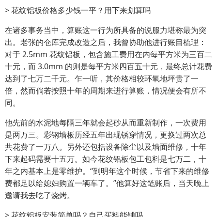
> 花纹铝板价格多少钱一平？用下来划算吗
在诸多事务当中，算账这一行为所具备的说服力堪称最为突
出。老张的仓库完成改造之后，我曾协助他进行账目梳理：
对于 2.5mm 花纹铝板，包含施工费用在内每平方米为三百二
十元，而 3.0mm 的则是每平方米四百五十元，最终总计花费
达到了七万二千元。乍一听，其价格相较环氧地坪贵了一
倍，然而倘若按照十年的周期来进行算账，情况便会有所不
同。
他先前的水泥地每隔三年就会起砂从而重新制作，一次费用
是两万三。彩钢墙板历经五年出现锈穿情况，更换过两次总
共花费了一万八。另外还包括设备除尘以及墙面维修，十年
下来起码需要十五万。如今花纹铝板包工包料是七万二，十
年之内基本上是零维护。“到明年这个时候，节省下来的维修
费都足以给媳妇购置一辆车了。”他算好这笔账后，当天晚上
邀请我去吃了烧烤。
> 花纹铝板安装简单吗？自己买料能铺吗