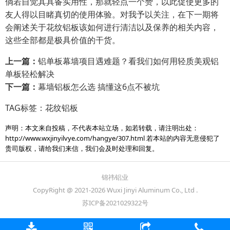
倘若自觉其具备实用性，那就轻点一个赞，以此促使更多的
友人得以目睹真切的使用体验。对我予以关注，在下一期将
会阐述关于花纹铝板该如何进行清洁以及保养的相关内容，
这些全部都是极具价值的干货。
上一篇：
铝单板幕墙项目遇难题？看我们如何用轻质美观铝
单板轻松解决
下一篇：
幕墙铝板怎么选 搞懂这6点不被坑
TAG标签：
花纹铝板
声明：本文来自投稿，不代表本站立场，如若转载，请注明出处：
http://www.wxjinyilvye.com/hangye/307.html
若本站的内容无意侵犯了
贵司版权，请给我们来信，我们会及时处理和回复。
锦祎铝业
CopyRight @ 2021-2026 Wuxi Jinyi Aluminum Co., Ltd .
苏ICP备2021029322号