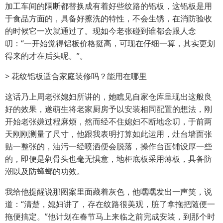
加工车间的隔断都替换成有着好些纹路的铝板，这铝板是用
于食品方面的，具备好擦洗的特性，不会生锈，在消防验收
的时候它一次就通过了。现如今老张碰到谁都会跟人念
叨：“一开始觉得铝板价格挺高，可现在仔细一算，其实更划
得来的才在后头呢。”。
> 花纹铝板适合家庭装修吗？能用在哪里
这话乃上周老张媳妇所讲的，她瞧见自家仓库呈现出这般良
好的效果，遂萌生将老家厨房予以安装相同配置的想法，刚
开始老张嫌过程麻烦，然而经不住媳妇不断地念叨，于前两
天刚刚测量了尺寸，他跟我表明打算如此运用，灶台墙面张
贴一整张的，油污一经喷洒便会脱落，操作台面铺设厚一些
的，即便是剁骨头也毫无惧意，地柜底板采用薄板，具备防
潮以及防蟑螂的功效。
我给他提醒说那图案里面藏着灰色，他嘿嘿发出一声笑，说
道：“清楚，媳妇讲了，存在纹路很美观，脏了拿拖把随便一
拖便搞定。”他计划在春节马上来临之前完成安装，到那个时