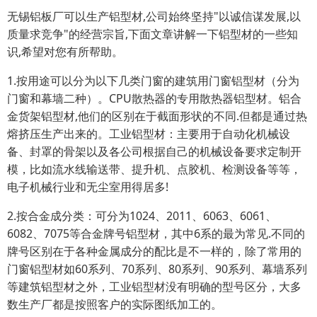
无锡铝板厂可以生产铝型材,公司始终坚持"以诚信谋发展,以
质量求竞争"的经营宗旨,下面文章讲解一下铝型材的一些知
识,希望对您有所帮助。
1.按用途可以分为以下几类门窗的建筑用门窗铝型材（分为
门窗和幕墙二种）。CPU散热器的专用散热器铝型材。铝合
金货架铝型材,他们的区别在于截面形状的不同.但都是通过热
熔挤压生产出来的。工业铝型材：主要用于自动化机械设
备、封罩的骨架以及各公司根据自己的机械设备要求定制开
模，比如流水线输送带、提升机、点胶机、检测设备等等，
电子机械行业和无尘室用得居多!
2.按合金成分类：可分为1024、2011、6063、6061、
6082、7075等合金牌号铝型材，其中6系的最为常见.不同的
牌号区别在于各种金属成分的配比是不一样的，除了常用的
门窗铝型材如60系列、70系列、80系列、90系列、幕墙系列
等建筑铝型材之外，工业铝型材没有明确的型号区分，大多
数生产厂都是按照客户的实际图纸加工的。