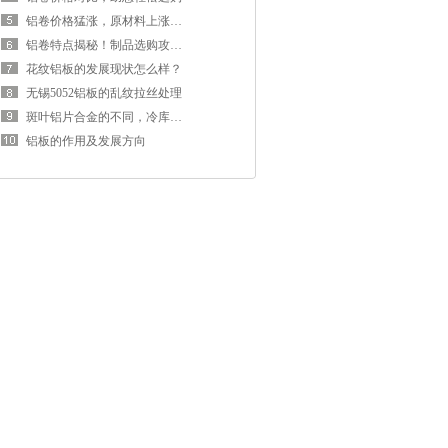
铝卷价格猛涨，原材料上涨推动
铝卷特点揭秘！制品选购攻略来袭
花纹铝板的发展现状怎么样？
无锡5052铝板的乱纹拉丝处理
斑叶铝片合金的不同，冷库地板设计方面
铝板的作用及发展方向