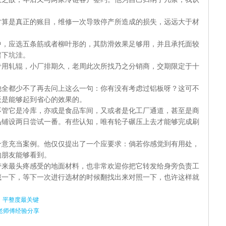
：
才算是真正的账目，维修一次导致停产所造成的损失，远远大于材
中，应选五条筋或者柳叶形的，其防滑效果足够用，并且承托面较
留下坑洼。
专用轧辊，小厂排期久，老周此次所找乃之分销商，交期限定于十
他全都少不了再去问上这么一句：你有没有考虑过铝板呀？这可不
板是能够起到省心的效果的。
不管它是冷库，亦或是食品车间，又或者是化工厂通道，甚至是商
品铺设两日尝试一番。有些认知，唯有轮子碾压上去才能够完成刷
介意充当案例。他仅仅提出了一个应要求：倘若你感觉到有用处，
的朋友能够看到。
带来最头疼感受的地面材料，也非常欢迎你把它转发给身旁负责工
藏一下，等下一次进行选材的时候翻找出来对照一下，也许这样就
，平整度最关键
老师傅经验分享