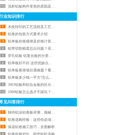
浅析铝板构件变形的原因及矫正方法
行业知识排行
木纹转印的工艺流程及工艺工艺介绍
铝卷的包装方式要求介绍
铝单板价格规律及价格计算方法！
铝带切割精度总出问题？买铝带先看材质和公差控制
穿孔铝板 铝复合板的分类及分类，你值得拥有！！
铝单板好不好 这些优缺点和价格你要知道
铝单板幕墙项目遇难题？看我们如何用轻质美观铝单板轻松解决
铝单板多少钱一平方?怎么选才不踩坑
3003铝板和铝合金板的区分有哪些！
1060铝板怎么选才不踩坑？八年材料商教你避雷
常见问答排行
锦祎铝业铝卷板评测，揭秘不同类型铝材的优劣
铝卷选购经验：这些你必须知道！
保温铝卷施工技巧，全面解析
铝卷价格对比，助您轻松选购