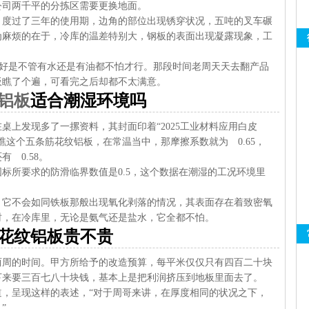
公司两千平的分拣区需要更换地面。
，度过了三年的使用期，边角的部位出现锈穿状况，五吨的叉车碾
为麻烦的在于，冷库的温差特别大，钢板的表面出现凝露现象，工
最好是不管有水还是有油都不怕才行。那段时间老周天天去翻产品
板瞧了个遍，可看完之后却都不太满意。
铝板
适合潮湿环境吗
桌上发现多了一摞资料，其封面印着“2025工业材料应用白皮
瞧这个五条筋花纹铝板，在常温当中，那摩擦系数就为 0.65，
 0.58。
标所要求的防滑临界数值是0.5，这个数据在潮湿的工况环境里
，它不会如同铁板那般出现氧化剥落的情况，其表面存在着致密氧
时，在冷库里，无论是氨气还是盐水，它全都不怕。
花纹铝板贵不贵
两周的时间。甲方所给予的改造预算，每平米仅仅只有四百二十块
下来要三百七八十块钱，基本上是把利润挤压到地板里面去了。
，呈现这样的表述，“对于周哥来讲，在厚度相同的状况之下，
”。