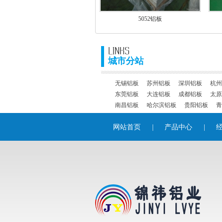
5052铝板
城市分站
无锡铝板
苏州铝板
深圳铝板
杭州
东莞铝板
大连铝板
成都铝板
太原
南昌铝板
哈尔滨铝板
贵阳铝板
青
网站首页
|
产品中心
|