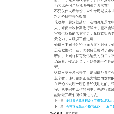
为其比任何产品说明书都更具实在性
不要仅仅去看单价，全生命周期成本
料差价所带来的数值。
花纹并非越深就越好，在物流场景之
大，即便重物长期进行静压，也不会
审核供应商的供货能力，花纹铝板需
天之内，未耽误工程进度。
他讲当下同行讨论地面方案的时候，
是在做推销，在于确实要是用对了铝
若你手上同样持有类似这般的项目，
场后厨、物流月台，不妨寻来一个样
新。
这篇文章被发出来了，老周讲他并不
点个赞，使得更多正在为地面而发愁
在评论区去聊一聊你曾经使用过的、
程、从事采购工作的同事。先进行收
能够避开我们所经历过的坑。
上一篇：
老陈靠铝单板翻盘：工程选材避坑
下一篇：
铝带屈服强度不稳怎么办 十五年
TAG标签：
花纹铝板