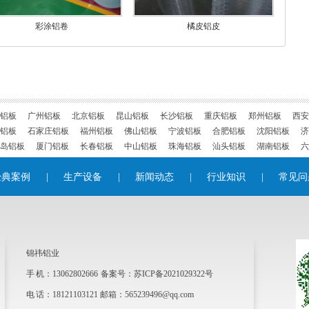
彩涂铝卷
橘皮铝皮
铝板
广州铝板
北京铝板
昆山铝板
长沙铝板
重庆铝板
郑州铝板
西安
铝板
石家庄铝板
福州铝板
佛山铝板
宁波铝板
合肥铝板
沈阳铝板
济
岛铝板
厦门铝板
长春铝板
中山铝板
珠海铝板
汕头铝板
湖南铝板
六
经典案例
|
生产设备
|
新闻动态
|
行业知识
|
常见问
锦祎铝业
手 机：13062802666 备案号：
苏ICP备2021029322号
电 话：18121103121 邮箱：565239496@qq.com