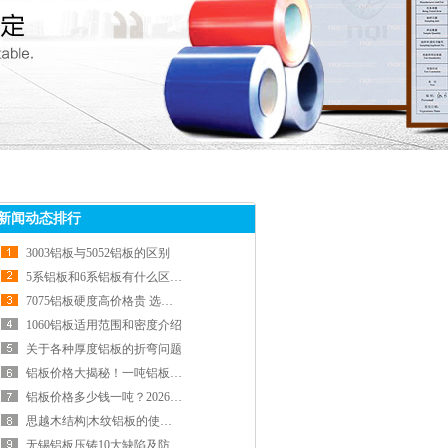
新闻动态排行
3003铝板与5052铝板的区别
5系铝板和6系铝板有什么区别？
7075铝板硬度高价格贵 选购前先看懂这几点
1060铝板适用范围和密度介绍
关于各种厚度铝板的折弯问题
铝板价格大揭秘！一吨铝板多少钱？特点和价格对比一网打尽
铝板价格多少钱一吨？2026年4月最新行情
思越木结构|木纹铝板的使用心得和注意事项
无锡铝板压铸10大缺陷及防治方法