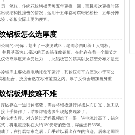
了另一笔账，传统花纹钢板需每五年更换一回，而且每次更换时还
其出现结构性撞击的情况，运用十五年都可谓轻轻松松，五年分摊
比较，铝板实际上更为便宜。
纹铝板怎么选厚度
生鲜公司的3号库，划出了一块测试区，老周亲自盯着工人铺板。
，并且基高为1.5毫米的五条筋花纹铝板。在此存在着一个细节之
仅仅依靠厚度来承受压力 ，此铝板它的筋高以及筋型分布才是更
讲冷链库主要依靠电动托盘车运行，其轮压每平方厘米小于两公
撑梁相配合，挠度全然在标准范围之内。厚了反倒会增加自身重
纹铝板焊接难不难
，库区存在一道旧伸缩缝，需要将铝板进行焊接从而拼宽，施工队
直接上手操作了，结果焊缝边缘出现起皮现象了。
厂的技术支撑。对方通过远程视频瞧了一眼，讲电流过高了，铝合
，将电流控制在大约180安培的数值，焊丝选择5356。
完成了，在打磨结束之后，几乎难以看出存在的痕迹。后来老周跟