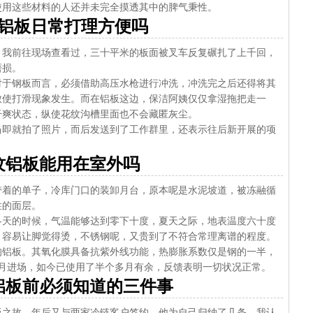
使用这些材料的人还并未完全摸透其中的脾气秉性。
铝板日常打理方便吗
，我前往现场查看过，三十平米的板面被叉车反复碾扎了上千回，
磨损。
对于钢板而言，必须借助高压水枪进行冲洗，冲洗完之后还得将其
致使打滑现象发生。而在铝板这边，保洁阿姨仅仅拿湿拖把走一
干爽状态，纵使花纹沟槽里面也不会藏匿灰尘。
当即就拍了照片，而后发送到了工作群里，还表示往后新开展的项
纹铝板能用在室外吗
带着的单子，冷库门口的装卸月台，原本呢是水泥坡道，被冻融循
性的面层。
冬天的时候，气温能够达到零下十度，夏天之际，地表温度六十度
，容易让脚觉得烫，不锈钢呢，又贵到了不符合常理离谱的程度。
的铝板。其氧化膜具备抗紫外线功能，热膨胀系数仅是钢的一半，
3月进场，如今已使用了半个多月有余，反馈表明一切状况正常。
铝板前必须知道的三件事
板之故，年后又与两家冷链客户签约。他为自己归纳了几条，我认