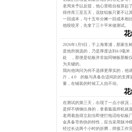
老周未予以反驳，他心里暗自核算起
得停库三至五天，花纹铝板只要不让
一回成本，与十五年分摊一回成本相
他咬咬牙，先拿了三十平米做测试。
花
2026年1月9日，于上海青浦，那家
是他所挑选的，乃是厚度达到4.0毫米
处 ，那便是铝板并非如同钢板那般
为关键的。
我向他询问为何不选择更厚实的，他
斤，4.0 的板与具备合适间距的支
量，在铺装的时候工人抬不动。
花
在测试的第三天，出现了一点小状况
是焊不锈钢出身的，拿着氩弧焊机就
老周着急得立刻当即便打电话给铝板
金具备导热快的特性，应当采用脉冲模式
经过长达两个小时的折腾，焊接工作