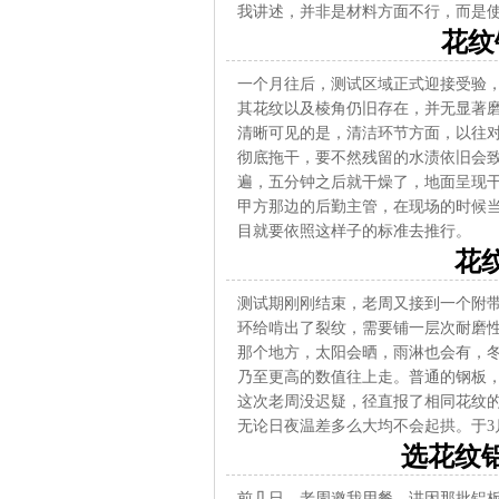
我讲述，并非是材料方面不行，而是
花纹
一个月往后，测试区域正式迎接受验
其花纹以及棱角仍旧存在，并无显著
清晰可见的是，清洁环节方面，以往
彻底拖干，要不然残留的水渍依旧会
遍，五分钟之后就干燥了，地面呈现
甲方那边的后勤主管，在现场的时候
目就要依照这样子的标准去推行。
花
测试期刚刚结束，老周又接到一个附
环给啃出了裂纹，需要铺一层次耐磨
那个地方，太阳会晒，雨淋也会有，
乃至更高的数值往上走。普通的钢板
这次老周没迟疑，径直报了相同花纹
无论日夜温差多么大均不会起拱。于
选花纹
前几日，老周邀我用餐，讲因那批铝