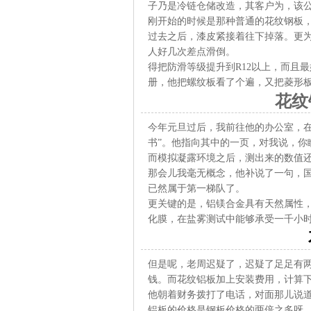
子乃是冷链仓储改造，其客户为，该
刚开始的时候是那种普通的花纹钢板
过去之后，漆皮紧接着往下掉落。更
人好几次差点滑倒。
得把防滑等级提升到R12以上，而且
册，他把螺纹板看了个遍，又把菱形
花纹
今年元旦过后，我前往他的办公室，在
书”。他指向其中的一页，对我说，你
而模拟凝露环境之后，测出来的数值还有
那会儿我毫无概念，他补说了一句，国
已然属于第一梯队了。
更关键的是，铝镁合金具有天然属性
化膜，在盐雾测试中能够承受一千小
但是呢，老周迟疑了，迟疑了足足有
钱。而花纹铝板加上安装费用，计算
他朝着财务拨打了电话，对面那儿说道
铝板的价格是钢板价格的两倍之多呀。